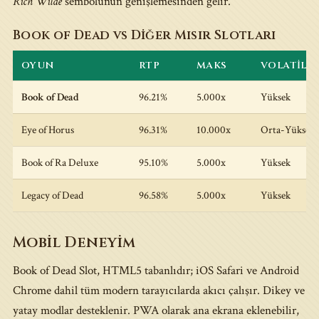
Rich Wilde
sembolünün genişlemesinden gelir.
Book of Dead vs Diğer Mısır Slotları
OYUN
RTP
MAKS
VOLATILIT
Book of Dead
96.21%
5.000x
Yüksek
Eye of Horus
96.31%
10.000x
Orta-Yüksek
Book of Ra Deluxe
95.10%
5.000x
Yüksek
Legacy of Dead
96.58%
5.000x
Yüksek
Mobil Deneyim
Book of Dead Slot, HTML5 tabanlıdır; iOS Safari ve Android
Chrome dahil tüm modern tarayıcılarda akıcı çalışır. Dikey ve
yatay modlar desteklenir. PWA olarak ana ekrana eklenebilir,