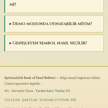
mi?
Demo modunda oynayabilir miyim?
Genişleyen sembol nasıl seçilir?
Spiritualable Book of Dead Rehberi
— Bilgi amaçlı bağımsız rehber.
Casino operatörü değildir.
18+ · Sorumlu Oyun ·
Yardım hattı: Yeşilay 115
Gizlilik
·
Şartlar
·
Sorumlu Oyun
·
SSS