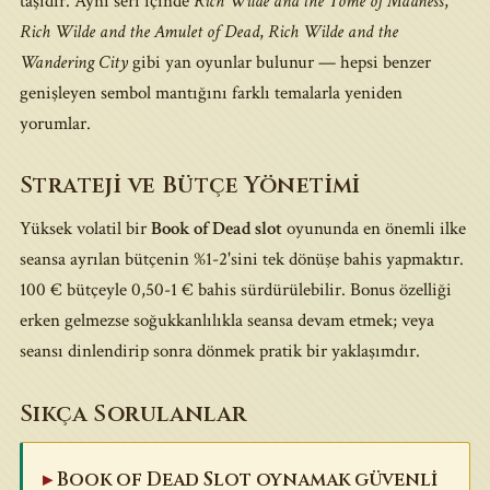
taşıdır. Aynı seri içinde
Rich Wilde and the Tome of Madness
,
Rich Wilde and the Amulet of Dead
,
Rich Wilde and the
Wandering City
gibi yan oyunlar bulunur — hepsi benzer
genişleyen sembol mantığını farklı temalarla yeniden
yorumlar.
Strateji ve Bütçe Yönetimi
Yüksek volatil bir
Book of Dead slot
oyununda en önemli ilke
seansa ayrılan bütçenin %1-2'sini tek dönüşe bahis yapmaktır.
100 € bütçeyle 0,50-1 € bahis sürdürülebilir. Bonus özelliği
erken gelmezse soğukkanlılıkla seansa devam etmek; veya
seansı dinlendirip sonra dönmek pratik bir yaklaşımdır.
Sıkça Sorulanlar
Book of Dead Slot oynamak güvenli